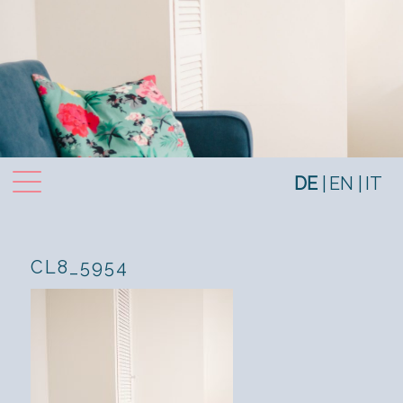
Toggle navigation
DE
EN
IT
CL8_5954